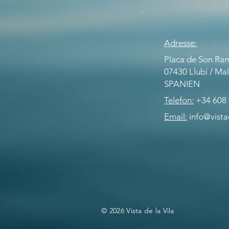
Adresse:
Placa de Son Ram
07430 Llubí / Mal
SPANIEN
Telefon:
+34 608 
Email:
info@vista
© 2026 Vista de la Vila