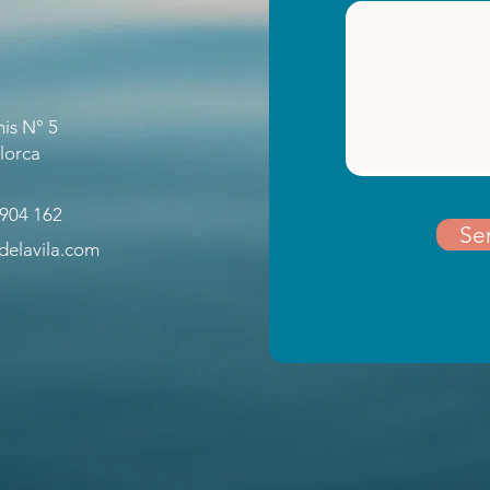
is N° 5
lorca
904 162
Se
delavila.com