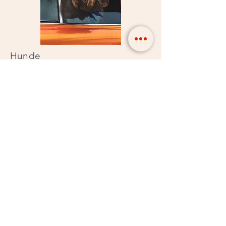
Hunde
Hunde sind erlaubt (nur mit vorheriger
Absprache).
Wir berechnen Pro Hund und Tag eine
Gebühr in Höhe von 10€.