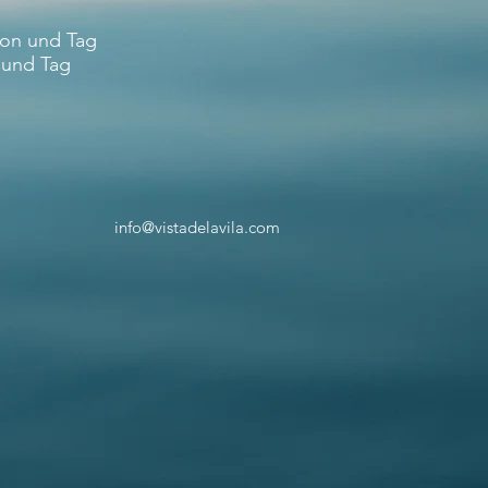
son und Tag
 und Tag
info@vistadelavila.com