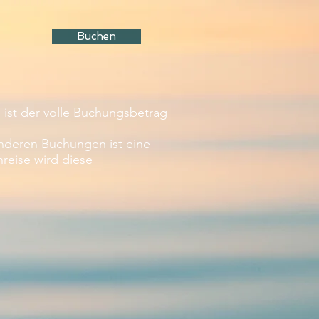
Buchen
 ist der volle Buchungsbetrag
anderen Buchungen ist eine
nreise wird diese