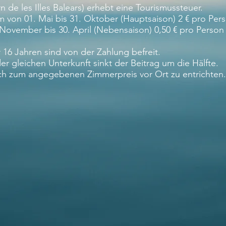
 de les Illes Balears) erhebt eine Tourismussteuer.
m von 01. Mai bis 31. Oktober (Hauptsaison) 2 € pro Per
 November bis 30. April (Nebensaison) 0,50 € pro Person
16 Jahren sind von der Zahlung befreit.
er gleichen Unterkunft sinkt der Beitrag um die Hälfte.
ch zum angegebenen Zimmerpreis vor Ort zu entrichten.