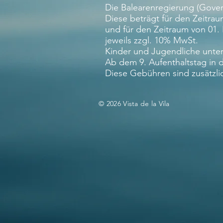
Die Balearenregierung (Govern
Diese beträgt für den Zeitrau
und für den Zeitraum von 01.
jeweils zzgl. 10% MwSt.
Kinder und Jugendliche unter 
Ab dem 9. Aufenthaltstag in d
Diese Gebühren sind zusätzli
© 2026 Vista de la Vila